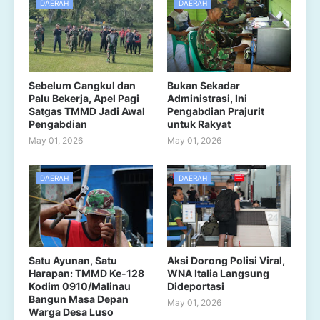
DAERAH
DAERAH
Sebelum Cangkul dan
Bukan Sekadar
Palu Bekerja, Apel Pagi
Administrasi, Ini
Satgas TMMD Jadi Awal
Pengabdian Prajurit
Pengabdian
untuk Rakyat
May 01, 2026
May 01, 2026
DAERAH
DAERAH
Satu Ayunan, Satu
Aksi Dorong Polisi Viral,
Harapan: TMMD Ke-128
WNA Italia Langsung
Kodim 0910/Malinau
Dideportasi
Bangun Masa Depan
May 01, 2026
Warga Desa Luso