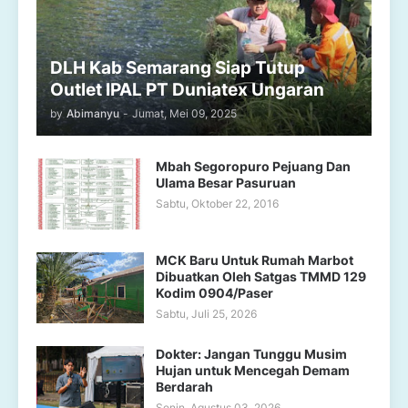
DLH Kab Semarang Siap Tutup
Outlet IPAL PT Duniatex Ungaran
by
Abimanyu
-
Jumat, Mei 09, 2025
Mbah Segoropuro Pejuang Dan
Ulama Besar Pasuruan
Sabtu, Oktober 22, 2016
MCK Baru Untuk Rumah Marbot
Dibuatkan Oleh Satgas TMMD 129
Kodim 0904/Paser
Sabtu, Juli 25, 2026
Dokter: Jangan Tunggu Musim
Hujan untuk Mencegah Demam
Berdarah
Senin, Agustus 03, 2026