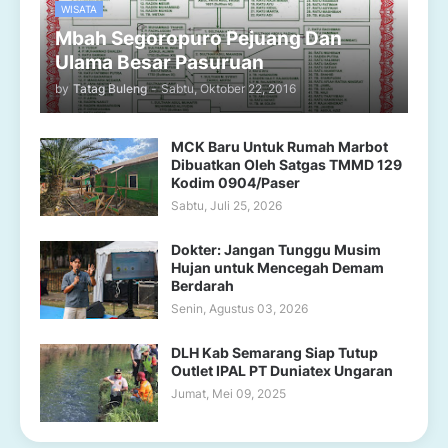
WISATA
Mbah Segoropuro Pejuang Dan
Ulama Besar Pasuruan
by
Tatag Buleng
-
Sabtu, Oktober 22, 2016
MCK Baru Untuk Rumah Marbot
Dibuatkan Oleh Satgas TMMD 129
Kodim 0904/Paser
Sabtu, Juli 25, 2026
Dokter: Jangan Tunggu Musim
Hujan untuk Mencegah Demam
Berdarah
Senin, Agustus 03, 2026
DLH Kab Semarang Siap Tutup
Outlet IPAL PT Duniatex Ungaran
Jumat, Mei 09, 2025