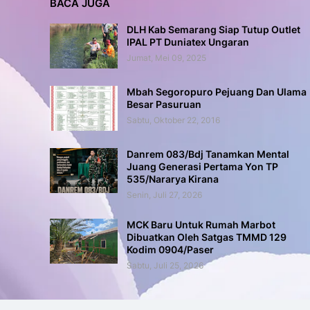
BACA JUGA
DLH Kab Semarang Siap Tutup Outlet
IPAL PT Duniatex Ungaran
Jumat, Mei 09, 2025
Mbah Segoropuro Pejuang Dan Ulama
Besar Pasuruan
Sabtu, Oktober 22, 2016
Danrem 083/Bdj Tanamkan Mental
Juang Generasi Pertama Yon TP
535/Nararya Kirana
Senin, Juli 27, 2026
MCK Baru Untuk Rumah Marbot
Dibuatkan Oleh Satgas TMMD 129
Kodim 0904/Paser
Sabtu, Juli 25, 2026