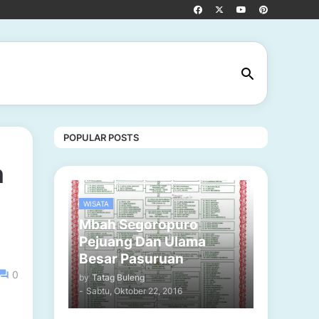
POPULAR POSTS
n
WISATA
Mbah Segoropuro
Pejuang Dan Ulama
Besar Pasuruan
0
by
Tatag Buleng
-
Sabtu, Oktober 22, 2016