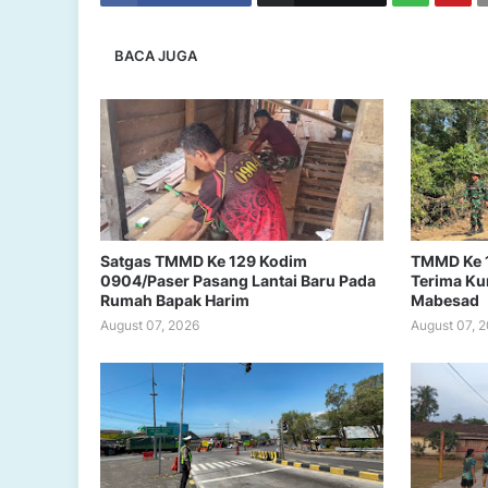
BACA JUGA
Satgas TMMD Ke 129 Kodim
TMMD Ke 
0904/Paser Pasang Lantai Baru Pada
Terima Ku
Rumah Bapak Harim
Mabesad
August 07, 2026
August 07, 