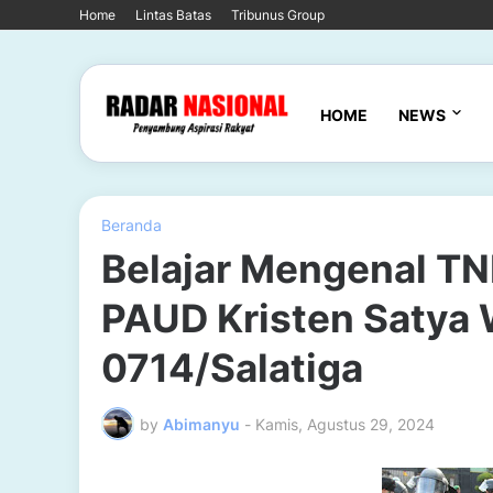
Home
Lintas Batas
Tribunus Group
HOME
NEWS
Beranda
Belajar Mengenal TN
PAUD Kristen Satya
0714/Salatiga
by
Abimanyu
-
Kamis, Agustus 29, 2024