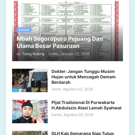
WISATA
Mbah Segoropuro Pejuang Dan
Ulama Besar Pasuruan
by
Tatag Buleng
-
Sabtu, Oktober 22, 2016
Dokter: Jangan Tunggu Musim
Hujan untuk Mencegah Demam
Berdarah
Senin, Agustus 03, 2026
Pijat Tradisional Di Purwakarta
H.Abdulazis Atasi Lemah Syahwat
Kamis, Agustus 06, 2026
DLH Kab Semarang Siap Tutup