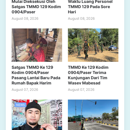
Mulai Dieksekusi Oleh
Waktu Luang Personel
Satgas TMMD 129 Kodim
TMMD 129 Pada Sore
0904/Paser
Hari
August 08, 2026
August 08, 2026
Satgas TMMD Ke 129
TMMD Ke 129 Kodim
Kodim 0904/Paser
0904/Paser Terima
Pasang Lantai Baru Pada
Kunjungan Dari Tim
Rumah Bapak Harim
Wasev Mabesad
August 07, 2026
August 07, 2026
NEWS