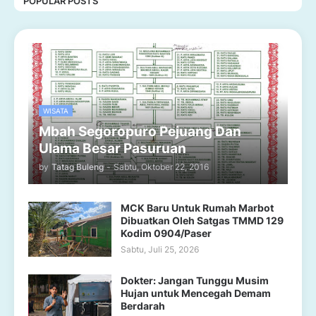
POPULAR POSTS
WISATA
Mbah Segoropuro Pejuang Dan
Ulama Besar Pasuruan
by
Tatag Buleng
-
Sabtu, Oktober 22, 2016
MCK Baru Untuk Rumah Marbot
Dibuatkan Oleh Satgas TMMD 129
Kodim 0904/Paser
Sabtu, Juli 25, 2026
Dokter: Jangan Tunggu Musim
Hujan untuk Mencegah Demam
Berdarah