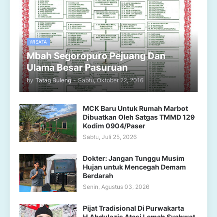
WISATA
Mbah Segoropuro Pejuang Dan
Ulama Besar Pasuruan
by
Tatag Buleng
-
Sabtu, Oktober 22, 2016
MCK Baru Untuk Rumah Marbot
Dibuatkan Oleh Satgas TMMD 129
Kodim 0904/Paser
Sabtu, Juli 25, 2026
Dokter: Jangan Tunggu Musim
Hujan untuk Mencegah Demam
Berdarah
Senin, Agustus 03, 2026
Pijat Tradisional Di Purwakarta
H.Abdulazis Atasi Lemah Syahwat