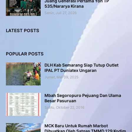
Juang Generasi Pertama Yon TP
535/Nararya Kirana
Senin, Juli 27, 2026
LATEST POSTS
POPULAR POSTS
DLH Kab Semarang Siap Tutup Outlet
IPAL PT Duniatex Ungaran
Jumat, Mei 09, 2025
Mbah Segoropuro Pejuang Dan Ulama
Besar Pasuruan
Sabtu, Oktober 22, 2016
MCK Baru Untuk Rumah Marbot
Dibuatkan Oleh Satgas TMMD 129 Kodim