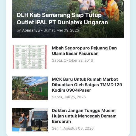
DLH Kab Semarang Siap Tutup
Outlet IPAL PT Duniatex Ungaran
by
Abimanyu
-
Jumat, Mei 09, 2025
Mbah Segoropuro Pejuang Dan
Ulama Besar Pasuruan
Sabtu, Oktober 22, 2016
MCK Baru Untuk Rumah Marbot
Dibuatkan Oleh Satgas TMMD 129
Kodim 0904/Paser
Sabtu, Juli 25, 2026
Dokter: Jangan Tunggu Musim
Hujan untuk Mencegah Demam
Berdarah
Senin, Agustus 03, 2026