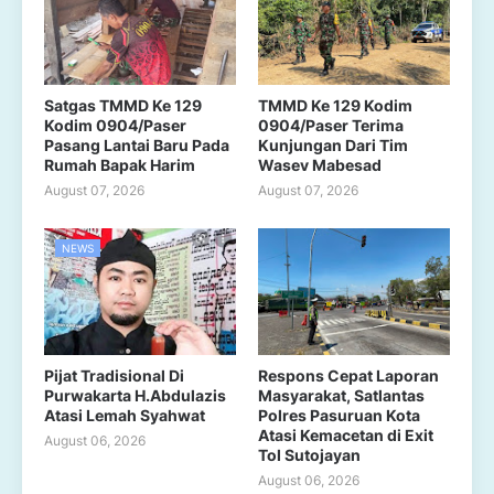
Satgas TMMD Ke 129
TMMD Ke 129 Kodim
Kodim 0904/Paser
0904/Paser Terima
Pasang Lantai Baru Pada
Kunjungan Dari Tim
Rumah Bapak Harim
Wasev Mabesad
August 07, 2026
August 07, 2026
NEWS
Pijat Tradisional Di
Respons Cepat Laporan
Purwakarta H.Abdulazis
Masyarakat, Satlantas
Atasi Lemah Syahwat
Polres Pasuruan Kota
Atasi Kemacetan di Exit
August 06, 2026
Tol Sutojayan
August 06, 2026