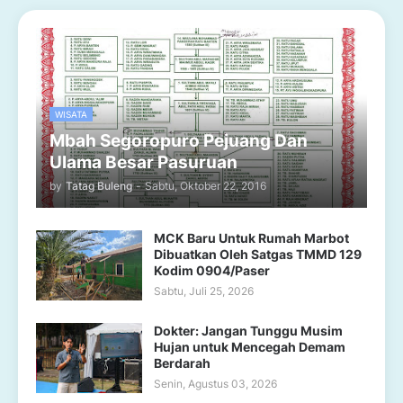
WISATA
Mbah Segoropuro Pejuang Dan
Ulama Besar Pasuruan
by
Tatag Buleng
-
Sabtu, Oktober 22, 2016
MCK Baru Untuk Rumah Marbot
Dibuatkan Oleh Satgas TMMD 129
Kodim 0904/Paser
Sabtu, Juli 25, 2026
Dokter: Jangan Tunggu Musim
Hujan untuk Mencegah Demam
Berdarah
Senin, Agustus 03, 2026