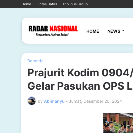
Home
Lintas Batas
Tribunus Group
HOME
NEWS
Beranda
Prajurit Kodim 0904
Gelar Pasukan OPS 
by
Abimanyu
-
Jumat, Desember 20, 2024