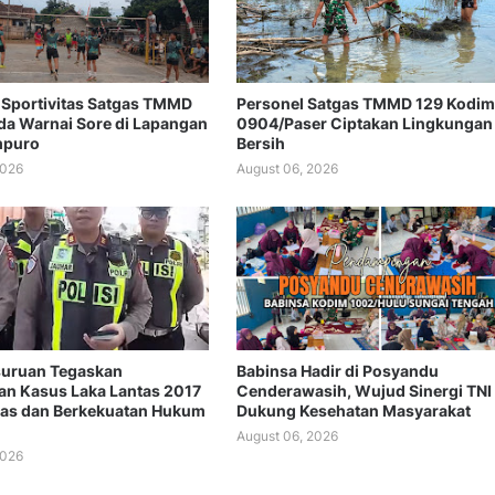
Sportivitas Satgas TMMD
Personel Satgas TMMD 129 Kodim
a Warnai Sore di Lapangan
0904/Paser Ciptakan Lingkungan
mpuro
Bersih
2026
August 06, 2026
suruan Tegaskan
Babinsa Hadir di Posyandu
n Kasus Laka Lantas 2017
Cenderawasih, Wujud Sinergi TNI
tas dan Berkekuatan Hukum
Dukung Kesehatan Masyarakat
August 06, 2026
2026