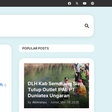
POPULAR POSTS
DLH Kab Semarang Siap
0
Tutup Outlet IPAL PT
Duniatex Ungaran
by
Abimanyu
-
Jumat, Mei 09, 2025