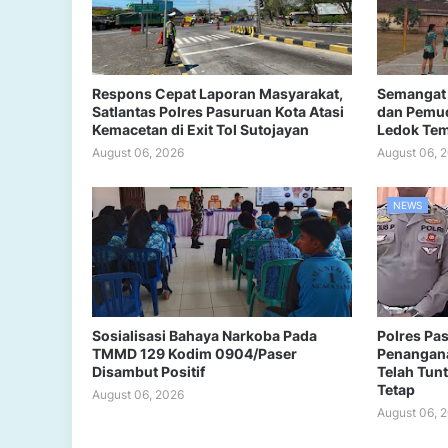
Respons Cepat Laporan Masyarakat,
Semangat 
Satlantas Polres Pasuruan Kota Atasi
dan Pemud
Kemacetan di Exit Tol Sutojayan
Ledok Te
August 06, 2026
August 06, 
NEWS
Sosialisasi Bahaya Narkoba Pada
Polres Pa
TMMD 129 Kodim 0904/Paser
Penangana
Disambut Positif
Telah Tun
Tetap
August 06, 2026
August 06, 