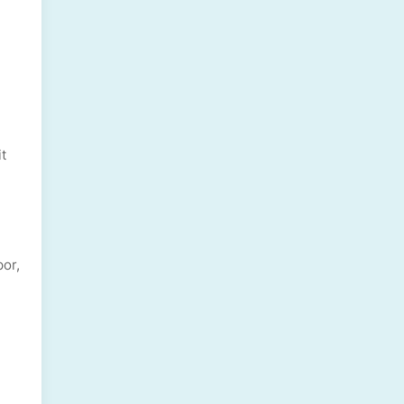
t
or,