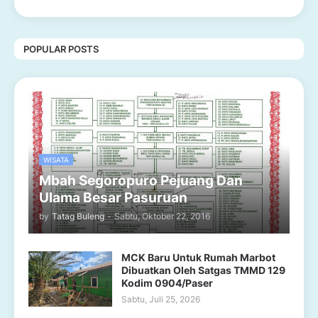
POPULAR POSTS
WISATA
Mbah Segoropuro Pejuang Dan
Ulama Besar Pasuruan
by
Tatag Buleng
-
Sabtu, Oktober 22, 2016
MCK Baru Untuk Rumah Marbot
Dibuatkan Oleh Satgas TMMD 129
Kodim 0904/Paser
Sabtu, Juli 25, 2026