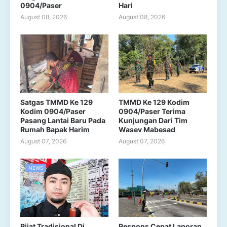
0904/Paser
Hari
August 08, 2026
August 08, 2026
Satgas TMMD Ke 129
TMMD Ke 129 Kodim
Kodim 0904/Paser
0904/Paser Terima
Pasang Lantai Baru Pada
Kunjungan Dari Tim
Rumah Bapak Harim
Wasev Mabesad
August 07, 2026
August 07, 2026
NEWS
Pijat Tradisional Di
Respons Cepat Laporan