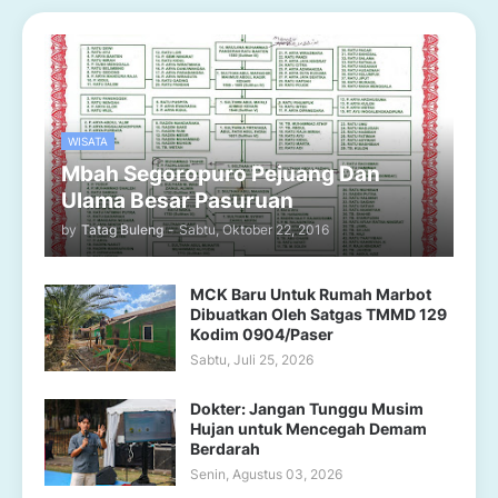
WISATA
Mbah Segoropuro Pejuang Dan
Ulama Besar Pasuruan
by
Tatag Buleng
-
Sabtu, Oktober 22, 2016
MCK Baru Untuk Rumah Marbot
Dibuatkan Oleh Satgas TMMD 129
Kodim 0904/Paser
Sabtu, Juli 25, 2026
Dokter: Jangan Tunggu Musim
Hujan untuk Mencegah Demam
Berdarah
Senin, Agustus 03, 2026