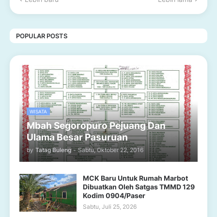
POPULAR POSTS
WISATA
Mbah Segoropuro Pejuang Dan
Ulama Besar Pasuruan
by
Tatag Buleng
-
Sabtu, Oktober 22, 2016
MCK Baru Untuk Rumah Marbot
Dibuatkan Oleh Satgas TMMD 129
Kodim 0904/Paser
Sabtu, Juli 25, 2026