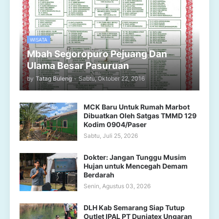
WISATA
Mbah Segoropuro Pejuang Dan
Ulama Besar Pasuruan
by
Tatag Buleng
-
Sabtu, Oktober 22, 2016
MCK Baru Untuk Rumah Marbot
Dibuatkan Oleh Satgas TMMD 129
Kodim 0904/Paser
Sabtu, Juli 25, 2026
Dokter: Jangan Tunggu Musim
Hujan untuk Mencegah Demam
Berdarah
Senin, Agustus 03, 2026
DLH Kab Semarang Siap Tutup
Outlet IPAL PT Duniatex Ungaran