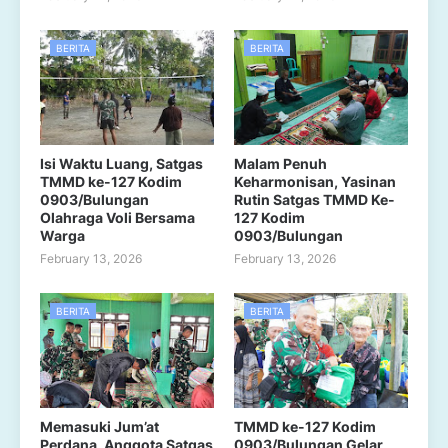
BERITA
BERITA
Isi Waktu Luang, Satgas
Malam Penuh
TMMD ke-127 Kodim
Keharmonisan, Yasinan
0903/Bulungan
Rutin Satgas TMMD Ke-
Olahraga Voli Bersama
127 Kodim
Warga
0903/Bulungan
February 13, 2026
February 13, 2026
BERITA
BERITA
Memasuki Jum’at
TMMD ke-127 Kodim
Perdana, Anggota Satgas
0903/Bulungan Gelar