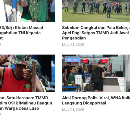
3/Bdj : Khitan Massal
Sebelum Cangkul dan Palu Bekerja
gabdian TNI Kepada
Apel Pagi Satgas TMMD Jadi Awal
at
Pengabdian
6
May 01, 2026
DAERAH
an, Satu Harapan: TMMD
Aksi Dorong Polisi Viral, WNA Itali
dim 0910/Malinau Bangun
Langsung Dideportasi
an Warga Desa Luso
May 01, 2026
6