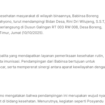
sehatan masyarakat di wilayah binaannya, Babinsa Boreng
hyono, turut mendampingi Bidan Desa, Rini Dri Wilujeng, S.S.T
 berlangsung di Dusun Galingan RT 003 RW 008, Desa Boreng,
imur, Jumat (10/10/2025).
 balita yang mendapatkan layanan pemeriksaan kesehatan rutin,
ta imunisasi. Pendampingan dari Babinsa bertujuan untuk
ncar, serta mempererat sinergi antara aparat kewilayahan deng
yono mengatakan bahwa pendampingan ini merupakan wujud nya
t di bidang kesehatan. Menurutnya, kegiatan seperti Posyandu