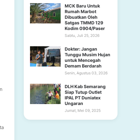
MCK Baru Untuk
Rumah Marbot
Dibuatkan Oleh
Satgas TMMD 129
Kodim 0904/Paser
,
Sabtu, Juli 25, 2026
Dokter: Jangan
Tunggu Musim Hujan
untuk Mencegah
Demam Berdarah
Senin, Agustus 03, 2026
DLH Kab Semarang
an
Siap Tutup Outlet
IPAL PT Duniatex
Ungaran
Jumat, Mei 09, 2025
ta