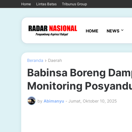
Home
Lintas Batas
Tribunus Group
HOME
NEWS
Beranda
Daerah
Babinsa Boreng Damp
Monitoring Posyandu
by
Abimanyu
-
Jumat, Oktober 10, 2025