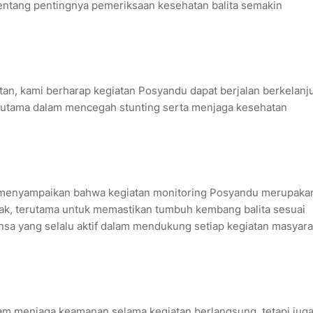
tentang pentingnya pemeriksaan kesehatan balita semakin
atan, kami berharap kegiatan Posyandu dapat berjalan berkelanj
rutama dalam mencegah stunting serta menjaga kesehatan
.T menyampaikan bahwa kegiatan monitoring Posyandu merupaka
nak, terutama untuk memastikan tumbuh kembang balita sesuai
nsa yang selalu aktif dalam mendukung setiap kegiatan masyara
am menjaga keamanan selama kegiatan berlangsung, tetapi jug