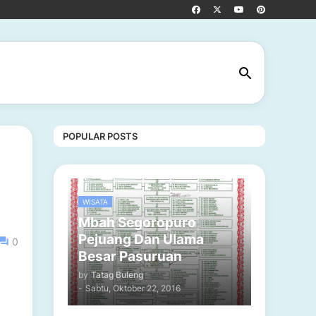
POPULAR POSTS
WISATA
Mbah Segoropuro
Pejuang Dan Ulama
0
Besar Pasuruan
by
Tatag Buleng
-
Sabtu, Oktober 22, 2016