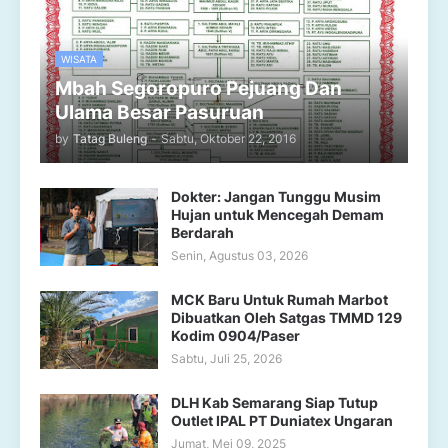
WISATA
Mbah Segoropuro Pejuang Dan
Ulama Besar Pasuruan
by
Tatag Buleng
-
Sabtu, Oktober 22, 2016
Dokter: Jangan Tunggu Musim
Hujan untuk Mencegah Demam
Berdarah
Senin, Agustus 03, 2026
MCK Baru Untuk Rumah Marbot
Dibuatkan Oleh Satgas TMMD 129
Kodim 0904/Paser
Sabtu, Juli 25, 2026
DLH Kab Semarang Siap Tutup
Outlet IPAL PT Duniatex Ungaran
Jumat, Mei 09, 2025