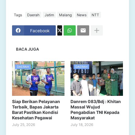
Tags
Daerah
Jatim
Malang
News
NTT
Facebook
BACA JUGA
DAERAH
DAERAH
Siap Berikan Pelayanan
Danrem 083/Bdj : Khitan
Terbaik, Bapas Jakarta
Massal Wujud
Barat Pastikan Kondisi
Pengabdian TNI Kepada
Kesehatan Pegawai
Masyarakat
July 25, 2026
July 18, 2026