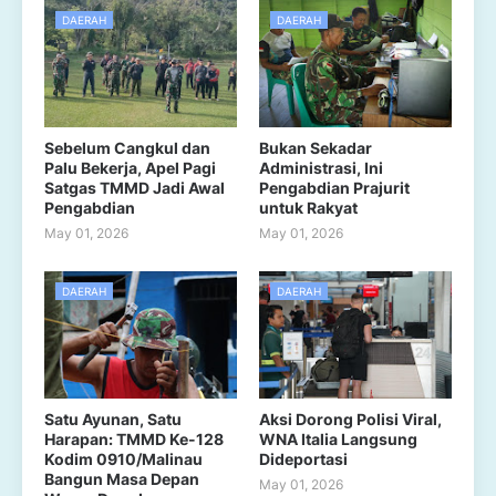
DAERAH
DAERAH
Sebelum Cangkul dan
Bukan Sekadar
Palu Bekerja, Apel Pagi
Administrasi, Ini
Satgas TMMD Jadi Awal
Pengabdian Prajurit
Pengabdian
untuk Rakyat
May 01, 2026
May 01, 2026
DAERAH
DAERAH
Satu Ayunan, Satu
Aksi Dorong Polisi Viral,
Harapan: TMMD Ke-128
WNA Italia Langsung
Kodim 0910/Malinau
Dideportasi
Bangun Masa Depan
May 01, 2026