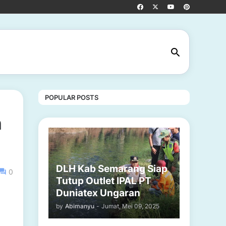
POPULAR POSTS
n
DLH Kab Semarang Siap
0
Tutup Outlet IPAL PT
Duniatex Ungaran
by
Abimanyu
-
Jumat, Mei 09, 2025