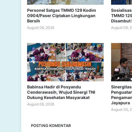
Personel Satgas TMMD 129 Kodim
Sosialisa
0904/Paser Ciptakan Lingkungan
TMMD 129
Bersih
Disambut P
August 06, 2026
August 06, 
Babinsa Hadir di Posyandu
Sinergitas
Cenderawasih, Wujud Sinergi TNI
Penguata
Dukung Kesehatan Masyarakat
Pengaman
Jayapura
August 06, 2026
August 05, 
POSTING KOMENTAR