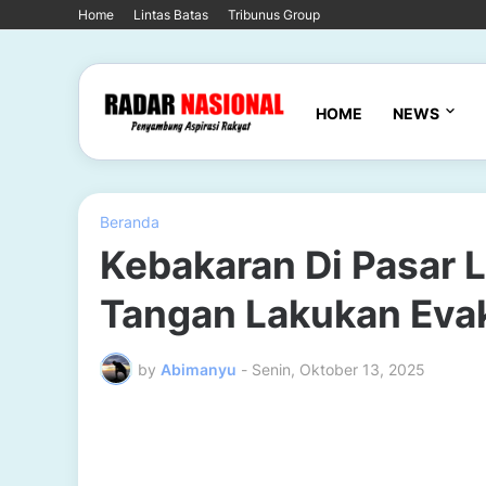
Home
Lintas Batas
Tribunus Group
HOME
NEWS
Beranda
Kebakaran Di Pasar 
Tangan Lakukan Eva
by
Abimanyu
-
Senin, Oktober 13, 2025