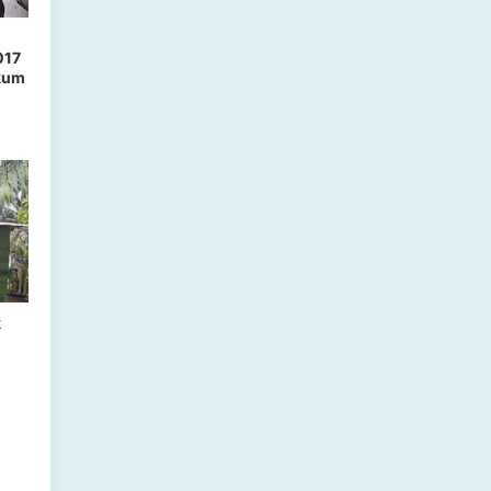
017
ukum
k