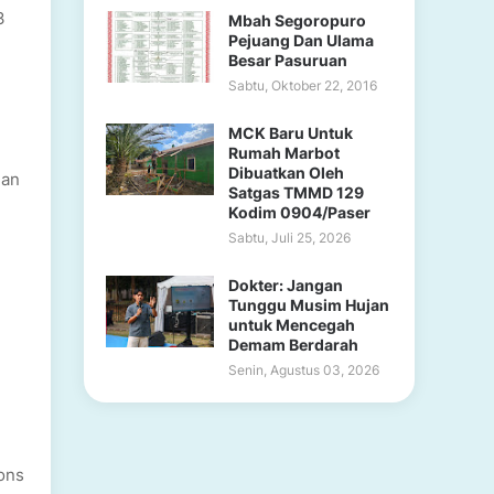
3
Mbah Segoropuro
Pejuang Dan Ulama
Besar Pasuruan
Sabtu, Oktober 22, 2016
MCK Baru Untuk
Rumah Marbot
Dibuatkan Oleh
gan
Satgas TMMD 129
Kodim 0904/Paser
Sabtu, Juli 25, 2026
Dokter: Jangan
Tunggu Musim Hujan
untuk Mencegah
Demam Berdarah
Senin, Agustus 03, 2026
pons