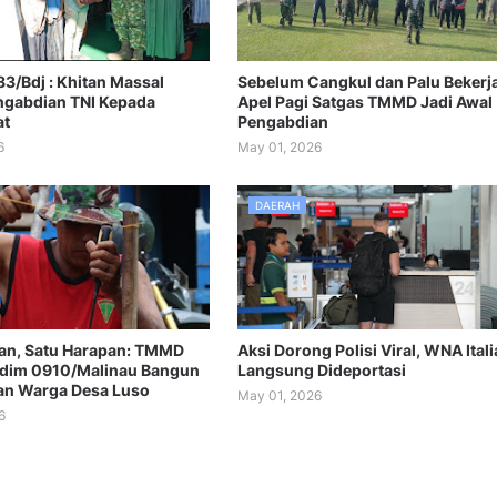
3/Bdj : Khitan Massal
Sebelum Cangkul dan Palu Bekerja
gabdian TNI Kepada
Apel Pagi Satgas TMMD Jadi Awal
at
Pengabdian
6
May 01, 2026
DAERAH
an, Satu Harapan: TMMD
Aksi Dorong Polisi Viral, WNA Itali
dim 0910/Malinau Bangun
Langsung Dideportasi
an Warga Desa Luso
May 01, 2026
6