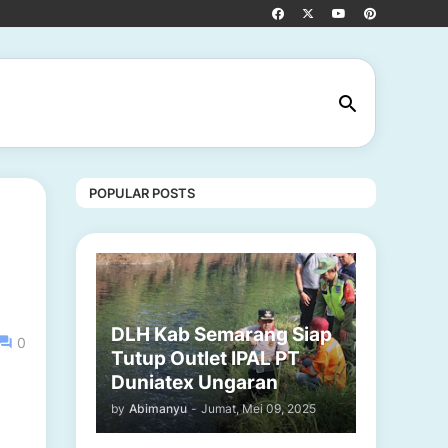
POPULAR POSTS
DLH Kab Semarang Siap
0
Tutup Outlet IPAL PT
Duniatex Ungaran
by
Abimanyu
-
Jumat, Mei 09, 2025