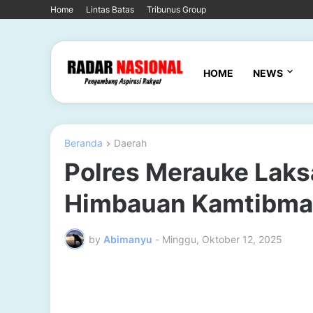
Home
Lintas Batas
Tribunus Group
HOME
NEWS
Beranda
Daerah
Polres Merauke Laksa
Himbauan Kamtibmas 
by
Abimanyu
-
Minggu, Oktober 12, 2025