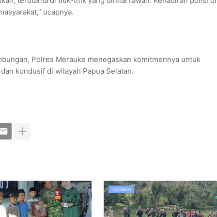
kan, terutama di titik-titik yang dinilai rawan. Kehadiran polisi di
masyarakat,” ucapnya.
nambungan, Polres Merauke menegaskan komitmennya untuk
dan kondusif di wilayah Papua Selatan.
DAERAH