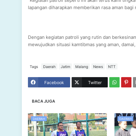
“Kegiatan patroli seperti ini akan terus kami tingkat
lapangan diharapkan memberikan rasa aman bagi 
Dengan kegiatan patroli yang rutin dan berkesi
mewujudkan situasi kamtibmas yang aman, damai, 
Tags
Daerah
Jatim
Malang
News
NTT
Facebook
Twitter
BACA JUGA
DAERAH
DAERAH