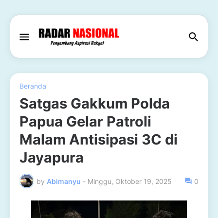
Beranda
Satgas Gakkum Polda
Papua Gelar Patroli
Malam Antisipasi 3C di
Jayapura
by
Abimanyu
-
Minggu, Oktober 19, 2025
0