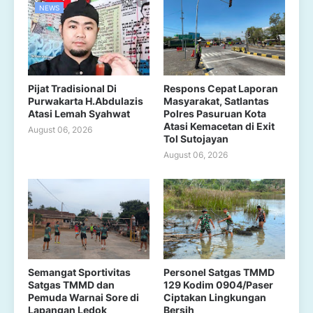
NEWS
Pijat Tradisional Di
Respons Cepat Laporan
Purwakarta H.Abdulazis
Masyarakat, Satlantas
Atasi Lemah Syahwat
Polres Pasuruan Kota
Atasi Kemacetan di Exit
August 06, 2026
Tol Sutojayan
August 06, 2026
Semangat Sportivitas
Personel Satgas TMMD
Satgas TMMD dan
129 Kodim 0904/Paser
Pemuda Warnai Sore di
Ciptakan Lingkungan
Lapangan Ledok
Bersih