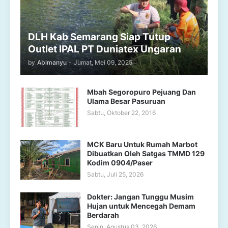
DLH Kab Semarang Siap Tutup
Outlet IPAL PT Duniatex Ungaran
by
Abimanyu
-
Jumat, Mei 09, 2025
Mbah Segoropuro Pejuang Dan
Ulama Besar Pasuruan
Sabtu, Oktober 22, 2016
MCK Baru Untuk Rumah Marbot
Dibuatkan Oleh Satgas TMMD 129
Kodim 0904/Paser
Sabtu, Juli 25, 2026
Dokter: Jangan Tunggu Musim
Hujan untuk Mencegah Demam
Berdarah
Senin, Agustus 03, 2026