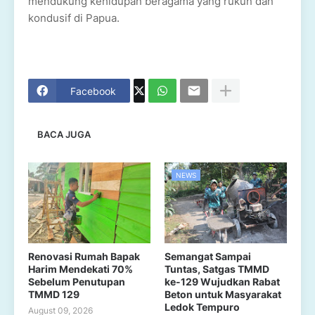
mendukung kehidupan beragama yang rukun dan
kondusif di Papua.
Facebook
BACA JUGA
NEWS
Renovasi Rumah Bapak
Semangat Sampai
Harim Mendekati 70%
Tuntas, Satgas TMMD
Sebelum Penutupan
ke-129 Wujudkan Rabat
TMMD 129
Beton untuk Masyarakat
Ledok Tempuro
August 09, 2026