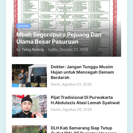
WISATA
Mbah Segoropuro Pejuang Dan
Ulama Besar Pasuruan
by
Tatag Buleng
-
Sabtu, Oktober 22, 2016
Dokter: Jangan Tunggu Musim
Hujan untuk Mencegah Demam
Berdarah
Senin, Agustus 03, 2026
Pijat Tradisional Di Purwakarta
H.Abdulazis Atasi Lemah Syahwat
Kamis, Agustus 06, 2026
DLH Kab Semarang Siap Tutup