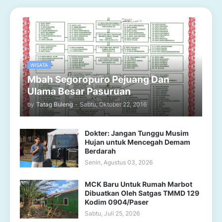
WISATA
Mbah Segoropuro Pejuang Dan
Ulama Besar Pasuruan
by
Tatag Buleng
-
Sabtu, Oktober 22, 2016
Dokter: Jangan Tunggu Musim
Hujan untuk Mencegah Demam
Berdarah
Senin, Agustus 03, 2026
MCK Baru Untuk Rumah Marbot
Dibuatkan Oleh Satgas TMMD 129
Kodim 0904/Paser
Sabtu, Juli 25, 2026