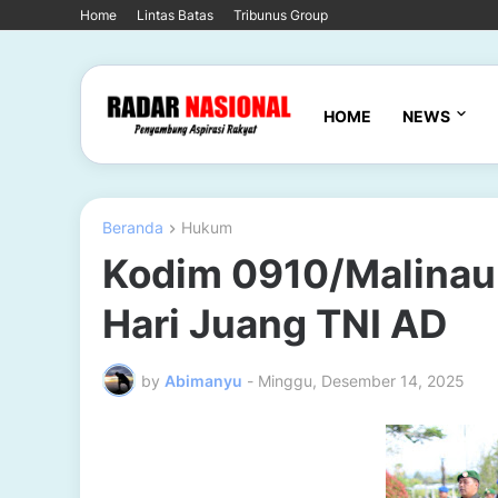
Home
Lintas Batas
Tribunus Group
HOME
NEWS
Beranda
Hukum
Kodim 0910/Malinau 
Hari Juang TNI AD
by
Abimanyu
-
Minggu, Desember 14, 2025