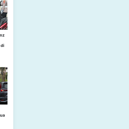
enz
 di
pua