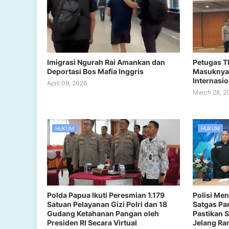
Imigrasi Ngurah Rai Amankan dan
Petugas T
Deportasi Bos Mafia Inggris
Masuknya 
Internasio
April 08, 2026
March 28, 2
HUKUM
HUKUM
Polda Papua Ikuti Peresmian 1.179
Polisi Men
Satuan Pelayanan Gizi Polri dan 18
Satgas Pa
Gudang Ketahanan Pangan oleh
Pastikan 
Presiden RI Secara Virtual
Jelang R