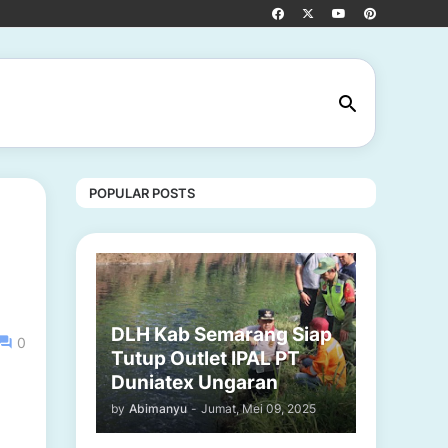
POPULAR POSTS
DLH Kab Semarang Siap
0
Tutup Outlet IPAL PT
Duniatex Ungaran
by
Abimanyu
-
Jumat, Mei 09, 2025