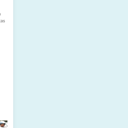
h
tas