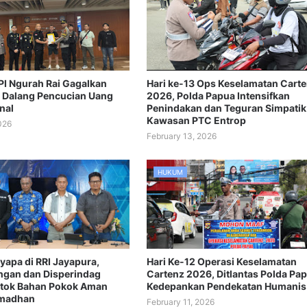
PI Ngurah Rai Gagalkan
Hari ke-13 Ops Keselamatan Cart
Dalang Pencucian Uang
2026, Polda Papua Intensifkan
nal
Penindakan dan Teguran Simpatik
Kawasan PTC Entrop
026
February 13, 2026
HUKUM
yapa di RRI Jayapura,
Hari Ke-12 Operasi Keselamatan
ngan dan Disperindag
Cartenz 2026, Ditlantas Polda Pa
Stok Bahan Pokok Aman
Kedepankan Pendekatan Humanis
amadhan
February 11, 2026