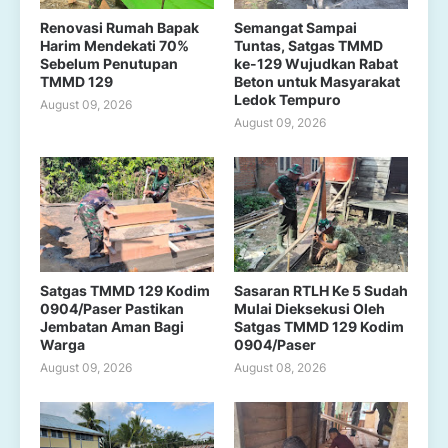
Renovasi Rumah Bapak
Semangat Sampai
Harim Mendekati 70%
Tuntas, Satgas TMMD
Sebelum Penutupan
ke-129 Wujudkan Rabat
TMMD 129
Beton untuk Masyarakat
Ledok Tempuro
August 09, 2026
August 09, 2026
Satgas TMMD 129 Kodim
Sasaran RTLH Ke 5 Sudah
0904/Paser Pastikan
Mulai Dieksekusi Oleh
Jembatan Aman Bagi
Satgas TMMD 129 Kodim
Warga
0904/Paser
August 09, 2026
August 08, 2026