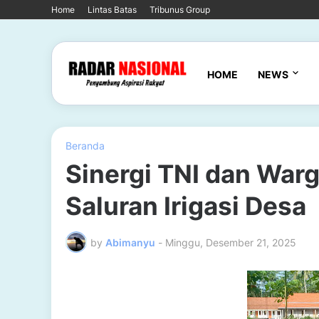
Home
Lintas Batas
Tribunus Group
HOME
NEWS
Beranda
Sinergi TNI dan War
Saluran Irigasi Desa
by
Abimanyu
-
Minggu, Desember 21, 2025