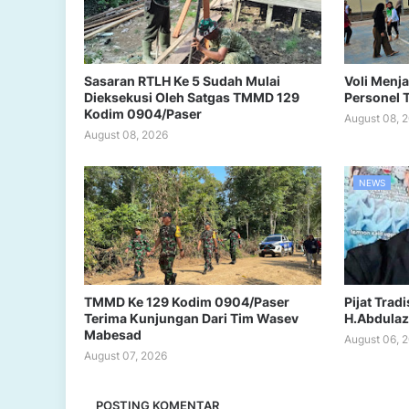
Sasaran RTLH Ke 5 Sudah Mulai
Voli Menj
Dieksekusi Oleh Satgas TMMD 129
Personel 
Kodim 0904/Paser
August 08, 
August 08, 2026
NEWS
TMMD Ke 129 Kodim 0904/Paser
Pijat Trad
Terima Kunjungan Dari Tim Wasev
H.Abdulaz
Mabesad
August 06, 
August 07, 2026
POSTING KOMENTAR