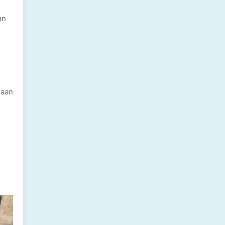
an
raan