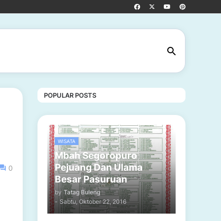
POPULAR POSTS
WISATA
Mbah Segoropuro
Pejuang Dan Ulama
0
Besar Pasuruan
by
Tatag Buleng
-
Sabtu, Oktober 22, 2016