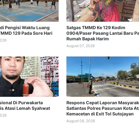
adi Pengisi Waktu Luang
Satgas TMMD Ke 129 Kodim
TMMD 129 Pada Sore Hari
0904/Paser Pasang Lantai Baru P
Rumah Bapak Harim
2026
August 07, 2026
isional Di Purwakarta
Respons Cepat Laporan Masyarak
is Atasi Lemah Syahwat
Satlantas Polres Pasuruan Kota At
Kemacetan di Exit Tol Sutojayan
2026
August 06, 2026