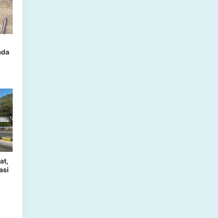
ada
at,
asi