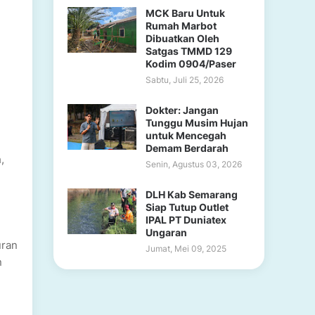
MCK Baru Untuk
Rumah Marbot
Dibuatkan Oleh
Satgas TMMD 129
Kodim 0904/Paser
Sabtu, Juli 25, 2026
Dokter: Jangan
Tunggu Musim Hujan
untuk Mencegah
Demam Berdarah
,
Senin, Agustus 03, 2026
DLH Kab Semarang
Siap Tutup Outlet
IPAL PT Duniatex
Ungaran
uran
Jumat, Mei 09, 2025
n