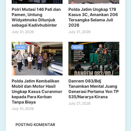
Polri Mutasi 146 Pati dan
Polda Jatim Ungkap 178
Pamen, Untung
Kasus 3C, Amankan 206
Widyatmoko Ditunjuk
Tersangka Selama Juli
sebagai Kadivhubinter
2026
July 31, 2026
July 31, 2026
NEWS
NEWS
Polda Jatim Kembalikan
Danrem 083/Bdj
Mobil dan Motor Hasil
Tanamkan Mental Juang
Ungkap Kasus Curanmor
Generasi Pertama Yon TP
kepada Para Korban
535/Nararya Kirana
Tanpa Biaya
July 27, 2026
July 31, 2026
POSTING KOMENTAR