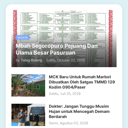
WISATA
Mbah Segoropuro Pejuang Dan
Ulama Besar Pasuruan
by
Tatag Buleng
-
Sabtu, Oktober 22, 2016
MCK Baru Untuk Rumah Marbot
Dibuatkan Oleh Satgas TMMD 129
Kodim 0904/Paser
Sabtu, Juli 25, 2026
Dokter: Jangan Tunggu Musim
Hujan untuk Mencegah Demam
Berdarah
Senin, Agustus 03, 2026