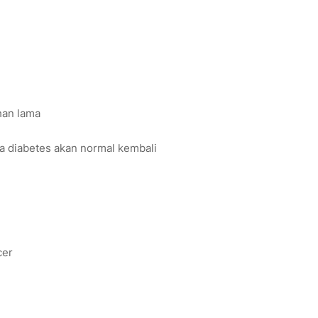
han lama
ena diabetes akan normal kembali
i
cer