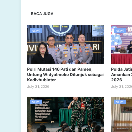
BACA JUGA
NEWS
NEWS
Polri Mutasi 146 Pati dan Pamen,
Polda Jat
Untung Widyatmoko Ditunjuk sebagai
Amankan 2
Kadivhubinter
2026
July 31, 2026
July 31, 202
NEWS
NEWS