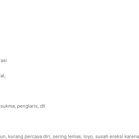
rasi
al,
sukma, penglaris, dll
n, kurang percaya diri, sering lemas, loyo, susah ereksi karen