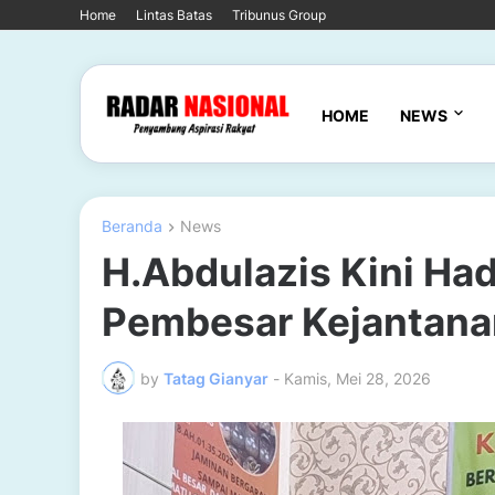
Home
Lintas Batas
Tribunus Group
HOME
NEWS
Beranda
News
H.Abdulazis Kini Had
Pembesar Kejantana
by
Tatag Gianyar
-
Kamis, Mei 28, 2026