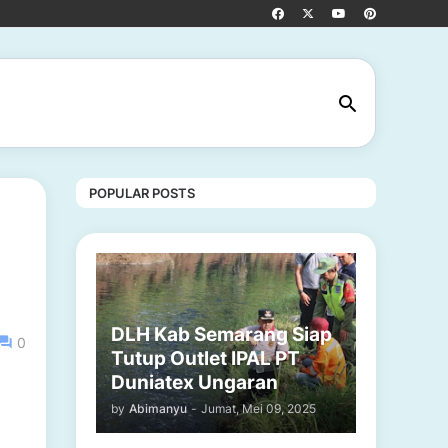
POPULAR POSTS
DLH Kab Semarang Siap
0
Tutup Outlet IPAL PT
Duniatex Ungaran
by
Abimanyu
-
Jumat, Mei 09, 2025