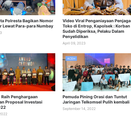
ta Polresta Bagikan Nomor
Video Viral Penganiayaan Penjaga
er Lewat Para-para Numbay
Toko di Entrop, Kapolsek : Korban
Sudah Diperiksa, Pelaku Dalam
23
Penyelidikan
April 09, 2023
ACEH
 Raih Penghargaan
Pemuda Pining Orasi dan Tuntut
n Proposal Investasi
Jaringan Telkomsel Pulih kembali
022
September 14, 2022
 2022