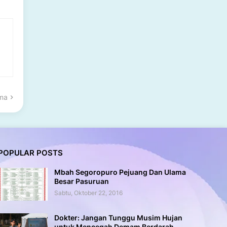
ama
POPULAR POSTS
Mbah Segoropuro Pejuang Dan Ulama
Besar Pasuruan
Sabtu, Oktober 22, 2016
Dokter: Jangan Tunggu Musim Hujan
untuk Mencegah Demam Berdarah