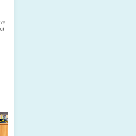
nya
but