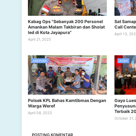
Kabag Ops "Sebanyak 200 Personel
Sat Samap
Amankan Malam Takbiran dan Sholat
Call Cent
Ied di Kota Jayapura"
April 13, 20
April 21, 2023
ABEPURA
ACEH
Polsek KPL Bahas Kamtibmas Dengan
Gayo Lues
Warga Weref
Penyusuna
Terbaik 2
April 08, 2023
October 31,
POSTING KOMENTAR