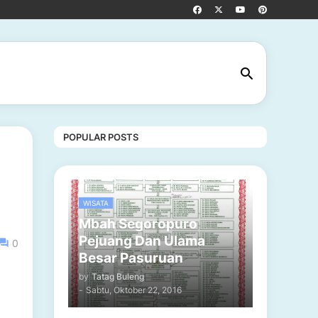
POPULAR POSTS
WISATA
Mbah Segoropuro
Pejuang Dan Ulama
0
Besar Pasuruan
by
Tatag Buleng
-
Sabtu, Oktober 22, 2016