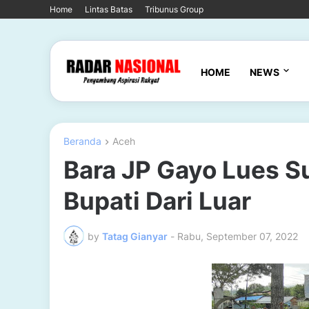
Home
Lintas Batas
Tribunus Group
HOME
NEWS
Beranda
Aceh
Bara JP Gayo Lues Su
Bupati Dari Luar
by
Tatag Gianyar
-
Rabu, September 07, 2022