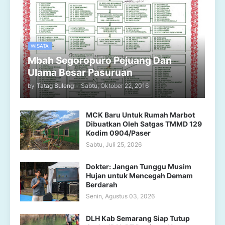
WISATA
Mbah Segoropuro Pejuang Dan
Ulama Besar Pasuruan
by
Tatag Buleng
-
Sabtu, Oktober 22, 2016
MCK Baru Untuk Rumah Marbot
Dibuatkan Oleh Satgas TMMD 129
Kodim 0904/Paser
Sabtu, Juli 25, 2026
Dokter: Jangan Tunggu Musim
Hujan untuk Mencegah Demam
Berdarah
Senin, Agustus 03, 2026
DLH Kab Semarang Siap Tutup