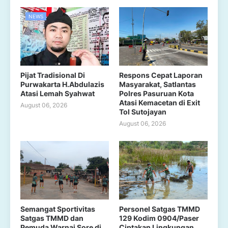
NEWS
Pijat Tradisional Di
Respons Cepat Laporan
Purwakarta H.Abdulazis
Masyarakat, Satlantas
Atasi Lemah Syahwat
Polres Pasuruan Kota
Atasi Kemacetan di Exit
August 06, 2026
Tol Sutojayan
August 06, 2026
Semangat Sportivitas
Personel Satgas TMMD
Satgas TMMD dan
129 Kodim 0904/Paser
Pemuda Warnai Sore di
Ciptakan Lingkungan