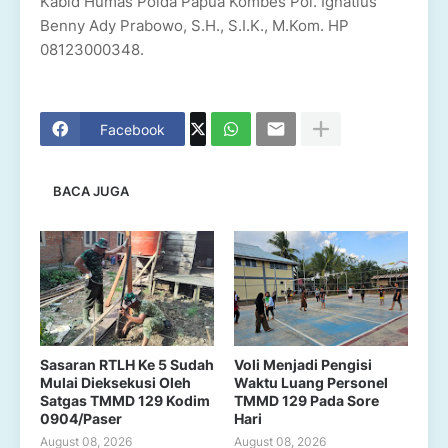
Kabid Humas Polda Papua Kombes Pol. Ignatius
Benny Ady Prabowo, S.H., S.I.K., M.Kom. HP
08123000348.
Facebook
BACA JUGA
Sasaran RTLH Ke 5 Sudah
Voli Menjadi Pengisi
Mulai Dieksekusi Oleh
Waktu Luang Personel
Satgas TMMD 129 Kodim
TMMD 129 Pada Sore
0904/Paser
Hari
August 08, 2026
August 08, 2026