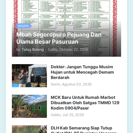
WISATA
Mbah Segoropuro Pejuang Dan
Ulama Besar Pasuruan
by
Tatag Buleng
-
Sabtu, Oktober 22, 2016
Dokter: Jangan Tunggu Musim
Hujan untuk Mencegah Demam
Berdarah
Senin, Agustus 03, 2026
MCK Baru Untuk Rumah Marbot
Dibuatkan Oleh Satgas TMMD 129
Kodim 0904/Paser
Sabtu, Juli 25, 2026
DLH Kab Semarang Siap Tutup