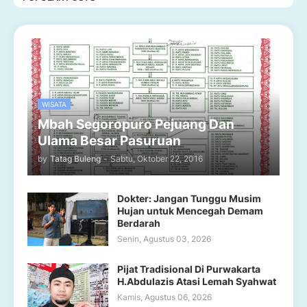
WISATA
Mbah Segoropuro Pejuang Dan
Ulama Besar Pasuruan
by
Tatag Buleng
-
Sabtu, Oktober 22, 2016
Dokter: Jangan Tunggu Musim
Hujan untuk Mencegah Demam
Berdarah
Senin, Agustus 03, 2026
Pijat Tradisional Di Purwakarta
H.Abdulazis Atasi Lemah Syahwat
Kamis, Agustus 06, 2026