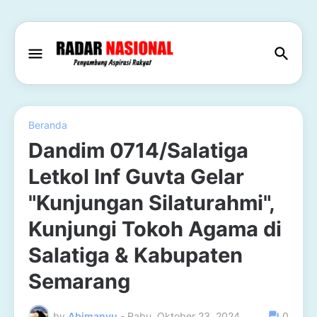
Beranda
Dandim 0714/Salatiga
Letkol Inf Guvta Gelar
"Kunjungan Silaturahmi",
Kunjungi Tokoh Agama di
Salatiga & Kabupaten
Semarang
by
Abimanyu
-
Rabu, Oktober 23, 2024
0