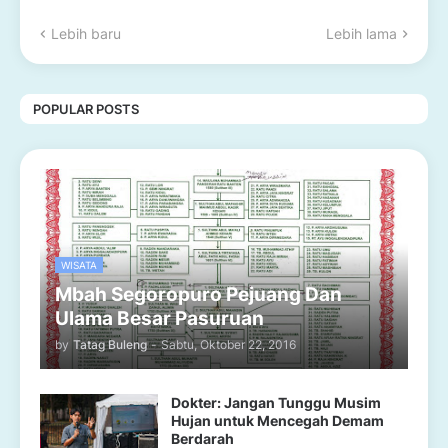
Lebih baru
Lebih lama
POPULAR POSTS
WISATA
Mbah Segoropuro Pejuang Dan
Ulama Besar Pasuruan
by
Tatag Buleng
-
Sabtu, Oktober 22, 2016
Dokter: Jangan Tunggu Musim
Hujan untuk Mencegah Demam
Berdarah