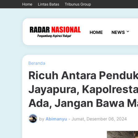
Home
Lintas Batas
Tribunus Group
HOME
NEWS
Beranda
Ricuh Antara Penduk
Jayapura, Kapolresta
Ada, Jangan Bawa M
by
Abimanyu
-
Jumat, Desember 06, 2024