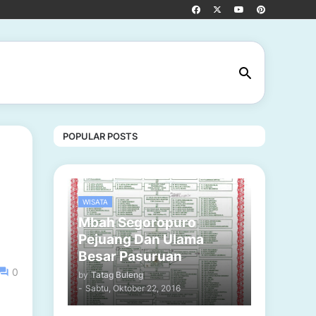
POPULAR POSTS
WISATA
Mbah Segoropuro
Pejuang Dan Ulama
Besar Pasuruan
0
by
Tatag Buleng
-
Sabtu, Oktober 22, 2016