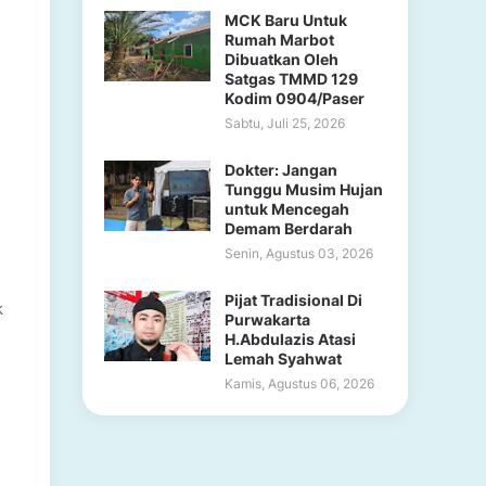
MCK Baru Untuk
Rumah Marbot
Dibuatkan Oleh
Satgas TMMD 129
Kodim 0904/Paser
Sabtu, Juli 25, 2026
Dokter: Jangan
Tunggu Musim Hujan
untuk Mencegah
Demam Berdarah
Senin, Agustus 03, 2026
Pijat Tradisional Di
k
Purwakarta
H.Abdulazis Atasi
Lemah Syahwat
Kamis, Agustus 06, 2026