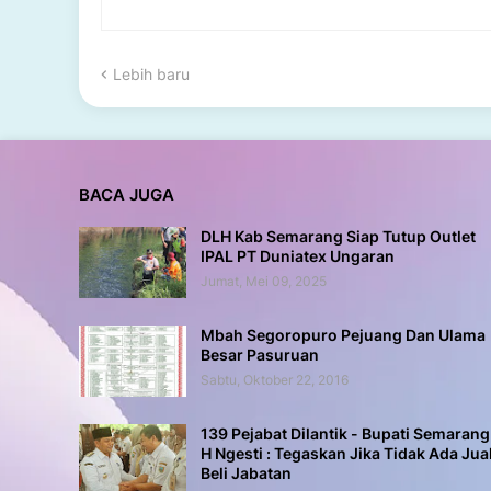
Lebih baru
BACA JUGA
DLH Kab Semarang Siap Tutup Outlet
IPAL PT Duniatex Ungaran
Jumat, Mei 09, 2025
Mbah Segoropuro Pejuang Dan Ulama
Besar Pasuruan
Sabtu, Oktober 22, 2016
139 Pejabat Dilantik - Bupati Semarang
H Ngesti : Tegaskan Jika Tidak Ada Jua
Beli Jabatan