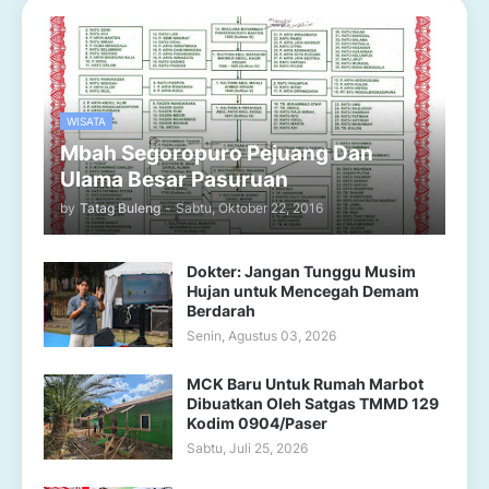
WISATA
Mbah Segoropuro Pejuang Dan
Ulama Besar Pasuruan
by
Tatag Buleng
-
Sabtu, Oktober 22, 2016
Dokter: Jangan Tunggu Musim
Hujan untuk Mencegah Demam
Berdarah
Senin, Agustus 03, 2026
MCK Baru Untuk Rumah Marbot
Dibuatkan Oleh Satgas TMMD 129
Kodim 0904/Paser
Sabtu, Juli 25, 2026