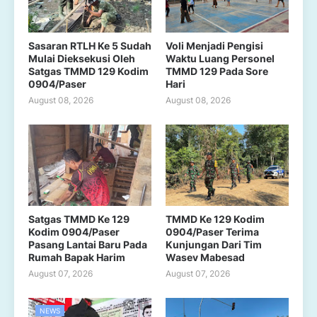
Sasaran RTLH Ke 5 Sudah
Voli Menjadi Pengisi
Mulai Dieksekusi Oleh
Waktu Luang Personel
Satgas TMMD 129 Kodim
TMMD 129 Pada Sore
0904/Paser
Hari
August 08, 2026
August 08, 2026
Satgas TMMD Ke 129
TMMD Ke 129 Kodim
Kodim 0904/Paser
0904/Paser Terima
Pasang Lantai Baru Pada
Kunjungan Dari Tim
Rumah Bapak Harim
Wasev Mabesad
August 07, 2026
August 07, 2026
NEWS