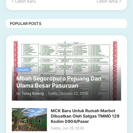
Lebih baru
Lebih lama
POPULAR POSTS
WISATA
Mbah Segoropuro Pejuang Dan
Ulama Besar Pasuruan
by
Tatag Buleng
-
Sabtu, Oktober 22, 2016
MCK Baru Untuk Rumah Marbot
Dibuatkan Oleh Satgas TMMD 129
Kodim 0904/Paser
Sabtu, Juli 25, 2026