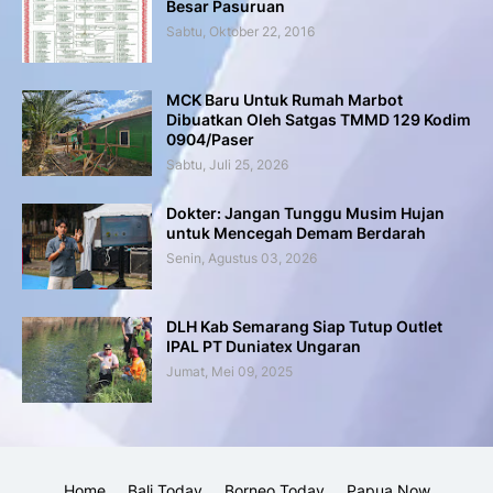
Besar Pasuruan
Sabtu, Oktober 22, 2016
MCK Baru Untuk Rumah Marbot
Dibuatkan Oleh Satgas TMMD 129 Kodim
0904/Paser
Sabtu, Juli 25, 2026
Dokter: Jangan Tunggu Musim Hujan
untuk Mencegah Demam Berdarah
Senin, Agustus 03, 2026
DLH Kab Semarang Siap Tutup Outlet
IPAL PT Duniatex Ungaran
Jumat, Mei 09, 2025
Home
Bali Today
Borneo Today
Papua Now