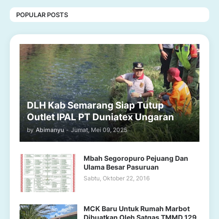
POPULAR POSTS
DLH Kab Semarang Siap Tutup
Outlet IPAL PT Duniatex Ungaran
by
Abimanyu
-
Jumat, Mei 09, 2025
Mbah Segoropuro Pejuang Dan
Ulama Besar Pasuruan
Sabtu, Oktober 22, 2016
MCK Baru Untuk Rumah Marbot
Dibuatkan Oleh Satgas TMMD 129