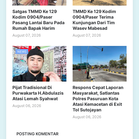
Satgas TMMD Ke 129
TMMD Ke 129 Kodim
Kodim 0904/Paser
0904/Paser Terima
Pasang Lantai Baru Pada
Kunjungan Dari Tim
Rumah Bapak Harim
Wasev Mabesad
August 07, 2026
August 07, 2026
NEWS
Pijat Tradisional Di
Respons Cepat Laporan
Purwakarta H.Abdulazis
Masyarakat, Satlantas
Atasi Lemah Syahwat
Polres Pasuruan Kota
Atasi Kemacetan di Exit
August 06, 2026
Tol Sutojayan
August 06, 2026
POSTING KOMENTAR