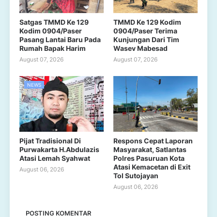
Satgas TMMD Ke 129
TMMD Ke 129 Kodim
Kodim 0904/Paser
0904/Paser Terima
Pasang Lantai Baru Pada
Kunjungan Dari Tim
Rumah Bapak Harim
Wasev Mabesad
August 07, 2026
August 07, 2026
NEWS
Pijat Tradisional Di
Respons Cepat Laporan
Purwakarta H.Abdulazis
Masyarakat, Satlantas
Atasi Lemah Syahwat
Polres Pasuruan Kota
Atasi Kemacetan di Exit
August 06, 2026
Tol Sutojayan
August 06, 2026
POSTING KOMENTAR