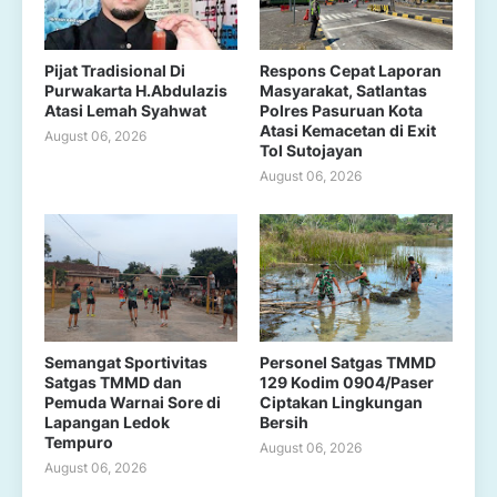
Pijat Tradisional Di
Respons Cepat Laporan
Purwakarta H.Abdulazis
Masyarakat, Satlantas
Atasi Lemah Syahwat
Polres Pasuruan Kota
Atasi Kemacetan di Exit
August 06, 2026
Tol Sutojayan
August 06, 2026
Semangat Sportivitas
Personel Satgas TMMD
Satgas TMMD dan
129 Kodim 0904/Paser
Pemuda Warnai Sore di
Ciptakan Lingkungan
Lapangan Ledok
Bersih
Tempuro
August 06, 2026
August 06, 2026