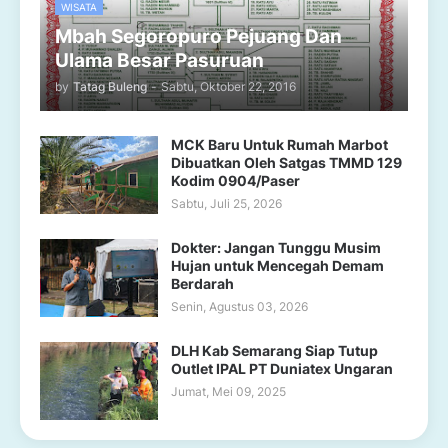
WISATA
Mbah Segoropuro Pejuang Dan
Ulama Besar Pasuruan
by
Tatag Buleng
-
Sabtu, Oktober 22, 2016
MCK Baru Untuk Rumah Marbot
Dibuatkan Oleh Satgas TMMD 129
Kodim 0904/Paser
Sabtu, Juli 25, 2026
Dokter: Jangan Tunggu Musim
Hujan untuk Mencegah Demam
Berdarah
Senin, Agustus 03, 2026
DLH Kab Semarang Siap Tutup
Outlet IPAL PT Duniatex Ungaran
Jumat, Mei 09, 2025