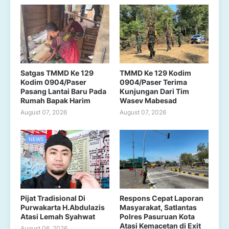
Satgas TMMD Ke 129
TMMD Ke 129 Kodim
Kodim 0904/Paser
0904/Paser Terima
Pasang Lantai Baru Pada
Kunjungan Dari Tim
Rumah Bapak Harim
Wasev Mabesad
August 07, 2026
August 07, 2026
NEWS
Pijat Tradisional Di
Respons Cepat Laporan
Purwakarta H.Abdulazis
Masyarakat, Satlantas
Atasi Lemah Syahwat
Polres Pasuruan Kota
Atasi Kemacetan di Exit
August 06, 2026