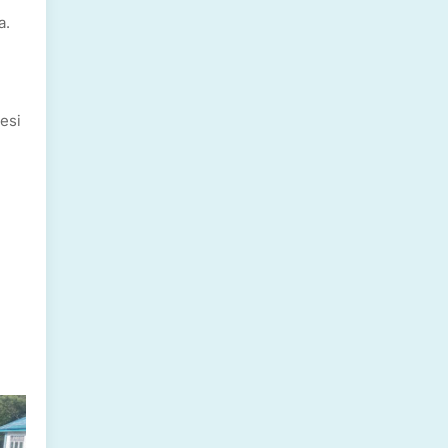
a.
esi