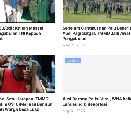
3/Bdj : Khitan Massal
Sebelum Cangkul dan Palu Bekerja
gabdian TNI Kepada
Apel Pagi Satgas TMMD Jadi Awal
at
Pengabdian
6
May 01, 2026
DAERAH
an, Satu Harapan: TMMD
Aksi Dorong Polisi Viral, WNA Itali
dim 0910/Malinau Bangun
Langsung Dideportasi
an Warga Desa Luso
May 01, 2026
6