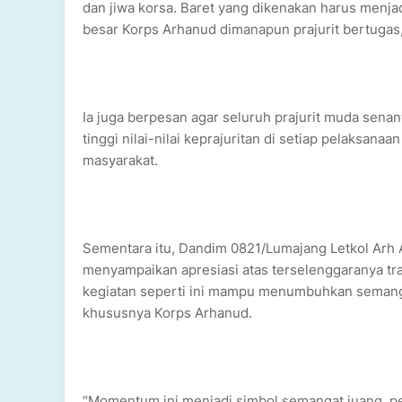
dan jiwa korsa. Baret yang dikenakan harus menj
besar Korps Arhanud dimanapun prajurit bertugas,
Ia juga berpesan agar seluruh prajurit muda sen
tinggi nilai-nilai keprajuritan di setiap pelaksan
masyarakat.
Sementara itu, Dandim 0821/Lumajang Letkol Arh A
menyampaikan apresiasi atas terselenggaranya tr
kegiatan seperti ini mampu menumbuhkan semanga
khususnya Korps Arhanud.
“Momentum ini menjadi simbol semangat juang, pe