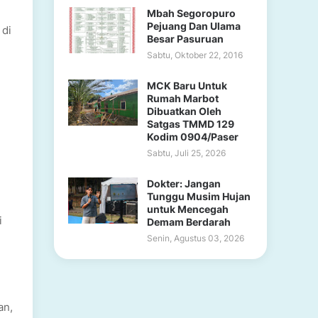
Mbah Segoropuro
Pejuang Dan Ulama
 di
Besar Pasuruan
Sabtu, Oktober 22, 2016
MCK Baru Untuk
Rumah Marbot
Dibuatkan Oleh
Satgas TMMD 129
Kodim 0904/Paser
Sabtu, Juli 25, 2026
Dokter: Jangan
Tunggu Musim Hujan
untuk Mencegah
i
Demam Berdarah
Senin, Agustus 03, 2026
an,