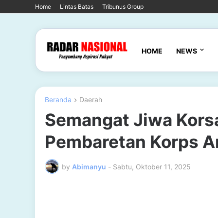
Home
Lintas Batas
Tribunus Group
HOME
NEWS
Beranda
Daerah
Semangat Jiwa Korsa
Pembaretan Korps A
by
Abimanyu
-
Sabtu, Oktober 11, 2025