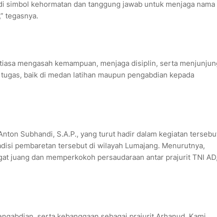
adi simbol kehormatan dan tanggung jawab untuk menjaga nama
” tegasnya.
antiasa mengasah kemampuan, menjaga disiplin, serta menjunjun
aan tugas, baik di medan latihan maupun pengabdian kepada
nton Subhandi, S.A.P., yang turut hadir dalam kegiatan tersebu
adisi pembaretan tersebut di wilayah Lumajang. Menurutnya,
t juang dan memperkokoh persaudaraan antar prajurit TNI AD
ngabdian, serta kebanggaan sebagai prajurit Arhanud. Kami