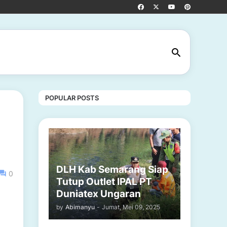
POPULAR POSTS
DLH Kab Semarang Siap
0
Tutup Outlet IPAL PT
Duniatex Ungaran
by
Abimanyu
-
Jumat, Mei 09, 2025