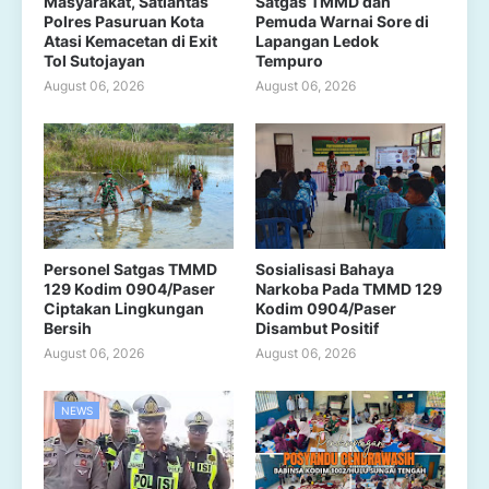
Masyarakat, Satlantas
Satgas TMMD dan
Polres Pasuruan Kota
Pemuda Warnai Sore di
Atasi Kemacetan di Exit
Lapangan Ledok
Tol Sutojayan
Tempuro
August 06, 2026
August 06, 2026
Personel Satgas TMMD
Sosialisasi Bahaya
129 Kodim 0904/Paser
Narkoba Pada TMMD 129
Ciptakan Lingkungan
Kodim 0904/Paser
Bersih
Disambut Positif
August 06, 2026
August 06, 2026
NEWS