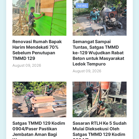
NEWS
Renovasi Rumah Bapak
Semangat Sampai
Harim Mendekati 70%
Tuntas, Satgas TMMD
Sebelum Penutupan
ke-129 Wujudkan Rabat
TMMD 129
Beton untuk Masyarakat
Ledok Tempuro
August 09, 2026
August 09, 2026
Satgas TMMD 129 Kodim
Sasaran RTLH Ke 5 Sudah
0904/Paser Pastikan
Mulai Dieksekusi Oleh
Jembatan Aman Bagi
Satgas TMMD 129 Kodim