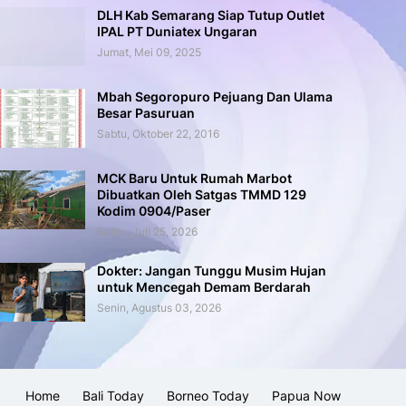
DLH Kab Semarang Siap Tutup Outlet
IPAL PT Duniatex Ungaran
Jumat, Mei 09, 2025
Mbah Segoropuro Pejuang Dan Ulama
Besar Pasuruan
Sabtu, Oktober 22, 2016
MCK Baru Untuk Rumah Marbot
Dibuatkan Oleh Satgas TMMD 129
Kodim 0904/Paser
Sabtu, Juli 25, 2026
Dokter: Jangan Tunggu Musim Hujan
untuk Mencegah Demam Berdarah
Senin, Agustus 03, 2026
Home
Bali Today
Borneo Today
Papua Now