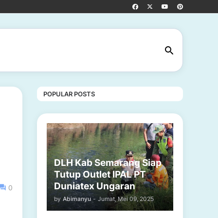
POPULAR POSTS
DLH Kab Semarang Siap
Tutup Outlet IPAL PT
Duniatex Ungaran
0
by
Abimanyu
-
Jumat, Mei 09, 2025