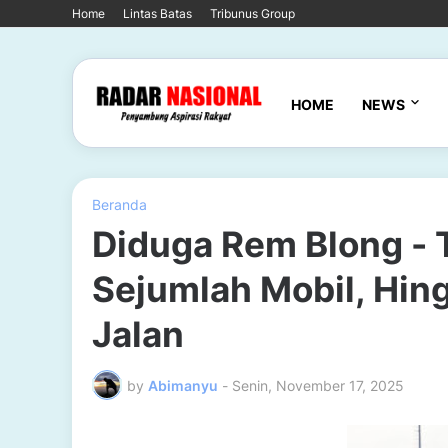
Home
Lintas Batas
Tribunus Group
HOME
NEWS
Beranda
Diduga Rem Blong - 
Sejumlah Mobil, Hin
Jalan
by
Abimanyu
-
Senin, November 17, 2025