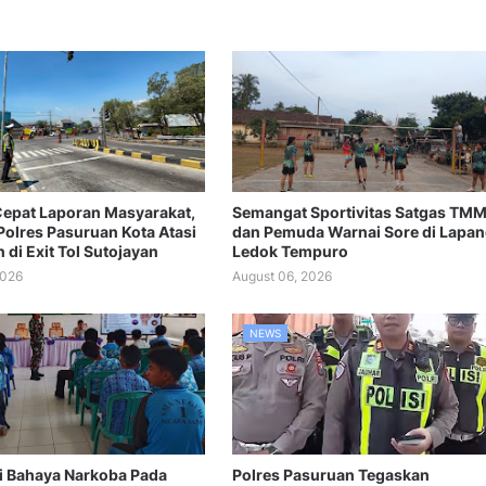
epat Laporan Masyarakat,
Semangat Sportivitas Satgas TM
Polres Pasuruan Kota Atasi
dan Pemuda Warnai Sore di Lapa
di Exit Tol Sutojayan
Ledok Tempuro
2026
August 06, 2026
NEWS
si Bahaya Narkoba Pada
Polres Pasuruan Tegaskan