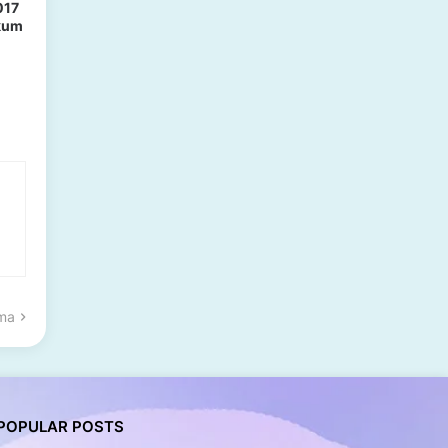
017
ukum
ama
POPULAR POSTS