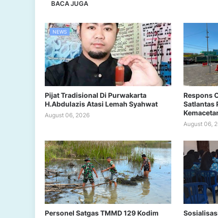
BACA JUGA
NEWS
Pijat Tradisional Di Purwakarta
Respons C
H.Abdulazis Atasi Lemah Syahwat
Satlantas 
Kemacetan 
August 06, 2026
August 06, 
Personel Satgas TMMD 129 Kodim
Sosialisa