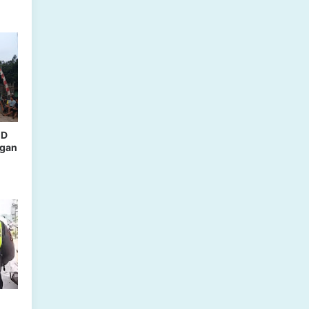
MD
ngan