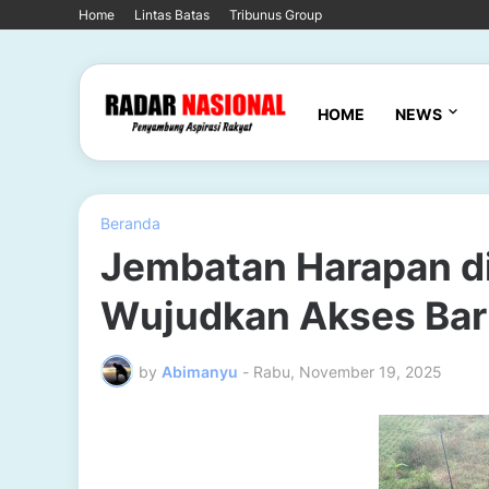
Home
Lintas Batas
Tribunus Group
HOME
NEWS
Beranda
Jembatan Harapan di
Wujudkan Akses Bar
by
Abimanyu
-
Rabu, November 19, 2025