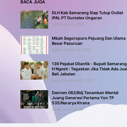
BACA JUGA
DLH Kab Semarang Siap Tutup Outlet
IPAL PT Duniatex Ungaran
Jumat, Mei 09, 2025
Mbah Segoropuro Pejuang Dan Ulama
Besar Pasuruan
Sabtu, Oktober 22, 2016
139 Pejabat Dilantik - Bupati Semarang
H Ngesti : Tegaskan Jika Tidak Ada Jua
Beli Jabatan
Rabu, Desember 03, 2025
Danrem 083/Bdj Tanamkan Mental
Juang Generasi Pertama Yon TP
535/Nararya Kirana
Senin, Juli 27, 2026