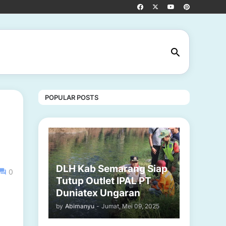
POPULAR POSTS
DLH Kab Semarang Siap
0
Tutup Outlet IPAL PT
Duniatex Ungaran
by
Abimanyu
-
Jumat, Mei 09, 2025