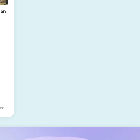
jan
h
ama