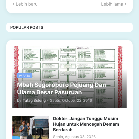
Lebih baru
Lebih lama
POPULAR POSTS
WISATA
Mbah Segoropuro Pejuang Dan
Ulama Besar Pasuruan
by
Tatag Buleng
-
Sabtu, Oktober 22, 2016
Dokter: Jangan Tunggu Musim
Hujan untuk Mencegah Demam
Berdarah
Senin, Agustus 03, 2026