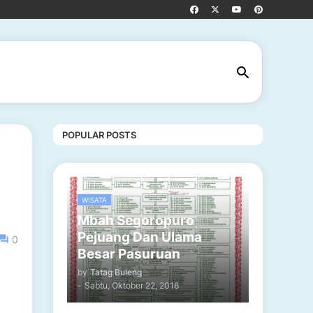
POPULAR POSTS
WISATA
Mbah Segoropuro
Pejuang Dan Ulama
0
Besar Pasuruan
by
Tatag Buleng
-
Sabtu, Oktober 22, 2016