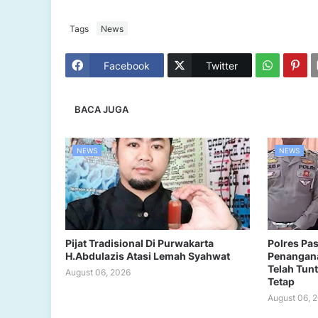
Tags
News
Facebook
Twitter
BACA JUGA
NEWS
NEWS
Pijat Tradisional Di Purwakarta
Polres Pa
H.Abdulazis Atasi Lemah Syahwat
Penangana
Telah Tun
August 06, 2026
Tetap
August 06, 