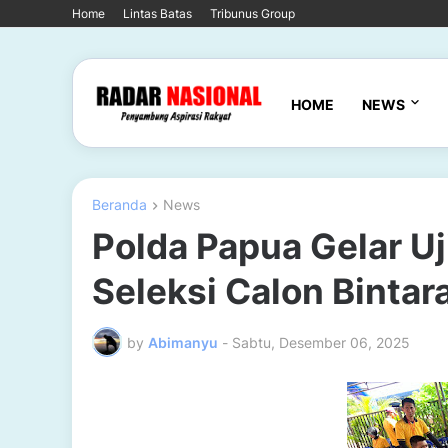
Home
Lintas Batas
Tribunus Group
HOME
NEWS
Beranda
News
Polda Papua Gelar U
Seleksi Calon Bintar
by
Abimanyu
-
Sabtu, Desember 06, 2025