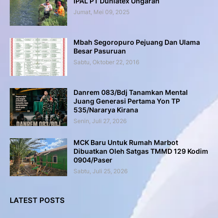
IPAL PT Duniatex Ungaran
Jumat, Mei 09, 2025
Mbah Segoropuro Pejuang Dan Ulama
Besar Pasuruan
Sabtu, Oktober 22, 2016
Danrem 083/Bdj Tanamkan Mental
Juang Generasi Pertama Yon TP
535/Nararya Kirana
Senin, Juli 27, 2026
MCK Baru Untuk Rumah Marbot
Dibuatkan Oleh Satgas TMMD 129 Kodim
0904/Paser
Sabtu, Juli 25, 2026
LATEST POSTS